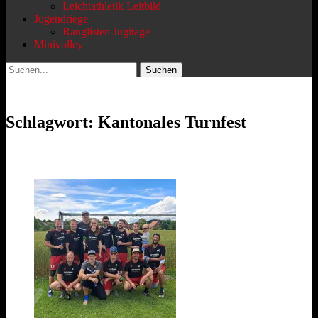
Leichtathletik Leitbild
Jugendriege
Ranglisten Jugitage
Minivolley
Suchen
Suchen
nach:
Schlagwort:
Kantonales Turnfest