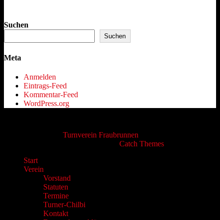
Suchen
Suchen
Meta
Anmelden
Eintrags-Feed
Kommentar-Feed
WordPress.org
Copyright © 2026
Turnverein Fraubrunnen
. Alle Rechte
vorbehalten. | Catch Responsive von
Catch Themes
Nach
Start
oben
Verein
scrollen
Vorstand
Statuten
Termine
Turner-Chilbi
Kontakt