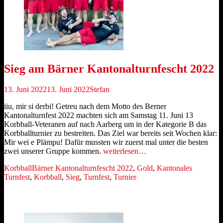
Sieg am Bärner Kantonalturnfescht 2022
Veröffentlicht
Autor
13. Juni 2022
13. Juni 2022
Stefan
am
iiu, mir si derbi! Getreu nach dem Motto des Berner
Kantonalturnfest 2022 machten sich am Samstag 11. Juni 13
Korbball-Veteranen auf nach Aarberg um in der Kategorie B das
Korbballturnier zu bestreiten. Das Ziel war bereits seit Wochen klar:
Mir wei e Plämpu! Dafür mussten wir zuerst mal unter die besten
zwei unserer Gruppe kommen.
weiterlesen…
Kategorien
Schlagworte
Korbball
Bärner Kantonalturnfescht 2022
,
Gold
,
Kantonales
Turnfest
,
Korbball
,
Sieg
,
Turnfest
,
Turnier