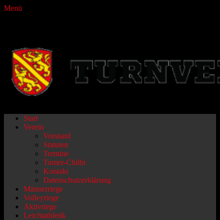
Menü
Turnverein Fraubrunnen
Primäres
Zum
Start
Inhalt
Verein
Menü
springen
Vorstand
Statuten
Termine
Turner-Chilbi
Kontakt
Datenschutzerklärung
Männerriege
Volleyriege
Aktivriege
Leichtathletik