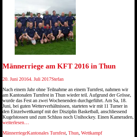
Männerriege am KFT 2016 in Thun
Veröffentlicht
Autor
20. Juni 2016
4. Juli 2017
Stefan
am
Nach einem Jahr ohne Teilnahme an einem Turnfest, nahmen wir
am Kantonalen Turnfest in Thun wieder teil. Aufgrund der Grösse,
wurde das Fest an zwei Wochenenden durchgeführt. Am Sa, 18.
Juni, bei guten Wetterverhältnissen, starteten wir mit 11 Turner in
den Einzelwettkampf mit der Disziplin Basketball, anschliessend
Kugelstossen und zum Schluss noch Unihockey. Einen Kameraden,
weiterlesen…
Kategorien
Schlagworte
Männerriege
Kantonales Turnfest
,
Thun
,
Wettkampf