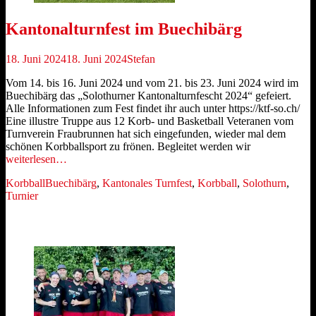
Kantonalturnfest im Buechibärg
Veröffentlicht
Autor
18. Juni 2024
18. Juni 2024
Stefan
am
Vom 14. bis 16. Juni 2024 und vom 21. bis 23. Juni 2024 wird im
Buechibärg das „Solothurner Kantonalturnfescht 2024“ gefeiert.
Alle Informationen zum Fest findet ihr auch unter https://ktf-so.ch/
Eine illustre Truppe aus 12 Korb- und Basketball Veteranen vom
Turnverein Fraubrunnen hat sich eingefunden, wieder mal dem
schönen Korbballsport zu frönen. Begleitet werden wir
weiterlesen…
Kategorien
Schlagworte
Korbball
Buechibärg
,
Kantonales Turnfest
,
Korbball
,
Solothurn
,
Turnier