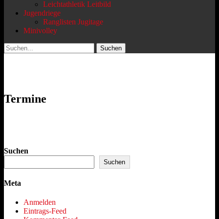
Leichtathletik Leitbild
Jugendriege
Ranglisten Jugitage
Minivolley
Suchen
Suchen
nach:
Termine
Suchen
Suchen
Meta
Anmelden
Eintrags-Feed