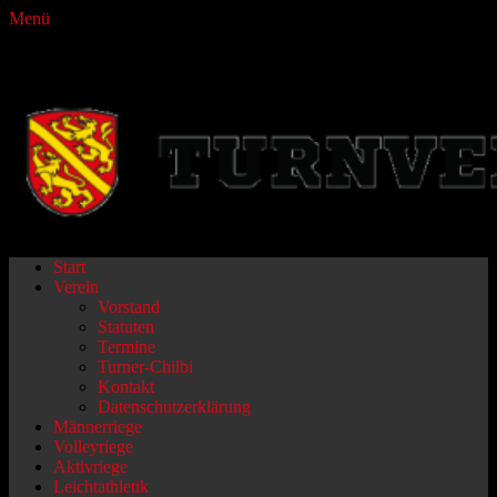
Menü
Turnverein Fraubrunnen
Primäres
Zum
Start
Inhalt
Verein
Menü
springen
Vorstand
Statuten
Termine
Turner-Chilbi
Kontakt
Datenschutzerklärung
Männerriege
Volleyriege
Aktivriege
Leichtathletik