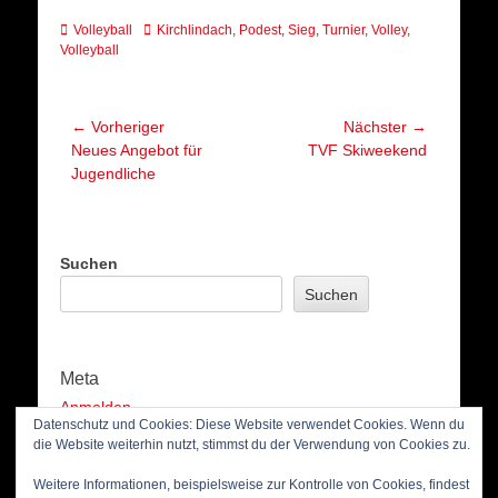
Kategorien
Schlagworte
Volleyball
Kirchlindach
,
Podest
,
Sieg
,
Turnier
,
Volley
,
Volleyball
Beitragsnavigation
← Vorheriger
Nächster →
Vorheriger
Nächster
Neues Angebot für
TVF Skiweekend
Beitrag:
Beitrag:
Jugendliche
Suchen
Suchen
Meta
Anmelden
Datenschutz und Cookies: Diese Website verwendet Cookies. Wenn du
Eintrags-Feed
die Website weiterhin nutzt, stimmst du der Verwendung von Cookies zu.
Kommentar-Feed
WordPress.org
Weitere Informationen, beispielsweise zur Kontrolle von Cookies, findest