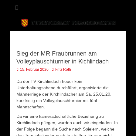
Turnverein
Fraubrunnen
Sieg der MR Fraubrunnen am
Volleyplauschturnier in Kichlindach
Veröffentlicht
Autor
15. Februar 2020
Fritz Roth
am
Da der TV Kirchlindach heuer kein
Unterhaltungsabend durchführt, organisierte die
Männerriege der Kirchlindacher am Sa, 25.01.20,
kurzfristig ein Volleyplauschturnier mit fünf
Mannschaften.
Da wir eine kameradschaftliche Beziehung zu
Kirchlindach pflegen, wurden auch wir eingeladen. In
der Folge begann die Suche nach Spielern, welche
den Terminkalender noch frei hatten. Es war nicht