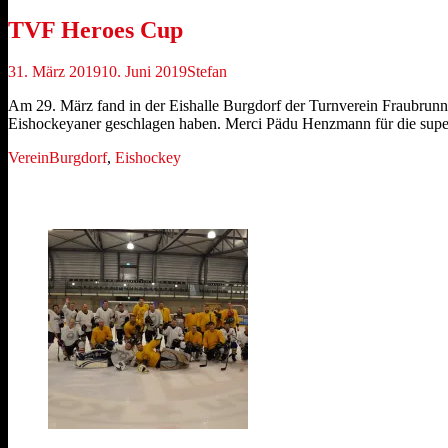
TVF Heroes Cup
Veröffentlicht
Autor
31. März 2019
10. Juni 2019
Stefan
am
Am 29. März fand in der Eishalle Burgdorf der Turnverein Fraubrunn
Eishockeyaner geschlagen haben. Merci Pädu Henzmann für die su
Kategorien
Schlagworte
Verein
Burgdorf
,
Eishockey