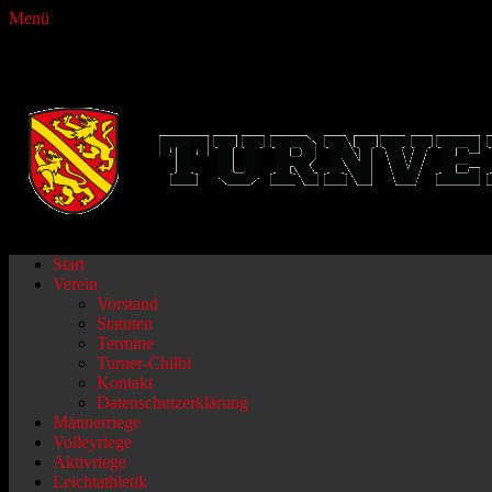
Menü
Turnverein Fraubrunnen
Primäres
Zum
Start
Inhalt
Verein
Menü
springen
Vorstand
Statuten
Termine
Turner-Chilbi
Kontakt
Datenschutzerklärung
Männerriege
Volleyriege
Aktivriege
Leichtathletik