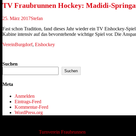
TV Fraubrunnen Hockey: Madidi-Springaf
Veröffentlicht
Autor
25. März 2017
Stefan
am
Fast schon Tradition, fand dieses Jahr wieder ein TV Eishockey-Spiel
Kabine intensiv auf das bevorstehende wichtige Spiel vor. Die Anspa
Kategorien
Schlagworte
Verein
Burgdorf
,
Eishockey
Suchen
Suchen
Meta
Anmelden
Eintrags-Feed
Kommentar-Feed
WordPress.org
Copyright © 2026
Turnverein Fraubrunnen
. Alle Rechte vorbehalten