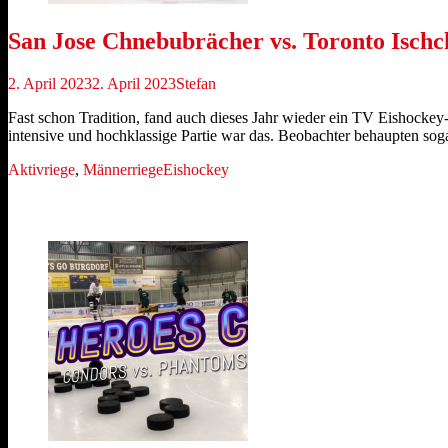
San Jose Chnebubrächer vs. Toronto Isch
Veröffentlicht
Autor
2. April 2023
2. April 2023
Stefan
am
Fast schon Tradition, fand auch dieses Jahr wieder ein TV Eishockey
intensive und hochklassige Partie war das. Beobachter behaupten soga
Kategorien
Schlagworte
Aktivriege
,
Männerriege
Eishockey