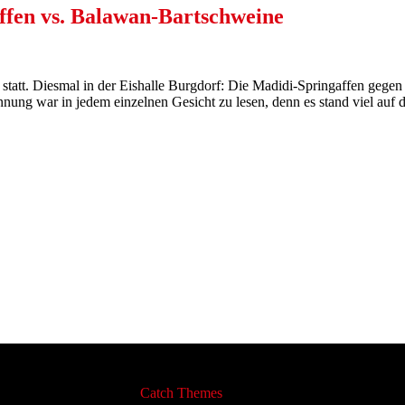
fen vs. Balawan-Bartschweine
 statt. Diesmal in der Eishalle Burgdorf: Die Madidi-Springaffen gege
nnung war in jedem einzelnen Gesicht zu lesen, denn es stand viel au
. | Catch Responsive von
Catch Themes