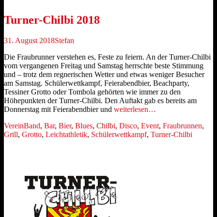
Turner-Chilbi 2018
Veröffentlicht
Autor
31. August 2018
Stefan
am
Die Fraubrunner verstehen es, Feste zu feiern. An der Turner-Chilbi
vom vergangenen Freitag und Samstag herrschte beste Stimmung
und – trotz dem regnerischen Wetter und etwas weniger Besucher
am Samstag. Schülerwettkampf, Feierabendbier, Beachparty,
Tessiner Grotto oder Tombola gehörten wie immer zu den
Höhepunkten der Turner-Chilbi. Den Auftakt gab es bereits am
Donnerstag mit Feierabendbier und
weiterlesen…
Kategorien
Schlagworte
Verein
Band
,
Bar
,
Bier
,
Blues
,
Chilbi
,
Disco
,
Event
,
Fraubrunnen
,
Grill
,
Grotto
,
Leichtathletik
,
Schülerwettkampf
,
Turner-Chilbi