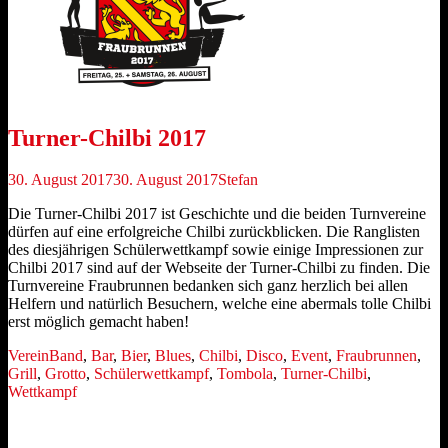
Turner-Chilbi 2017
Veröffentlicht
Autor
30. August 2017
30. August 2017
Stefan
am
Die Turner-Chilbi 2017 ist Geschichte und die beiden Turnvereine
dürfen auf eine erfolgreiche Chilbi zurückblicken. Die Ranglisten
des diesjährigen Schülerwettkampf sowie einige Impressionen zur
Chilbi 2017 sind auf der Webseite der Turner-Chilbi zu finden. Die
Turnvereine Fraubrunnen bedanken sich ganz herzlich bei allen
Helfern und natürlich Besuchern, welche eine abermals tolle Chilbi
erst möglich gemacht haben!
Kategorien
Schlagworte
Verein
Band
,
Bar
,
Bier
,
Blues
,
Chilbi
,
Disco
,
Event
,
Fraubrunnen
,
Grill
,
Grotto
,
Schülerwettkampf
,
Tombola
,
Turner-Chilbi
,
Wettkampf