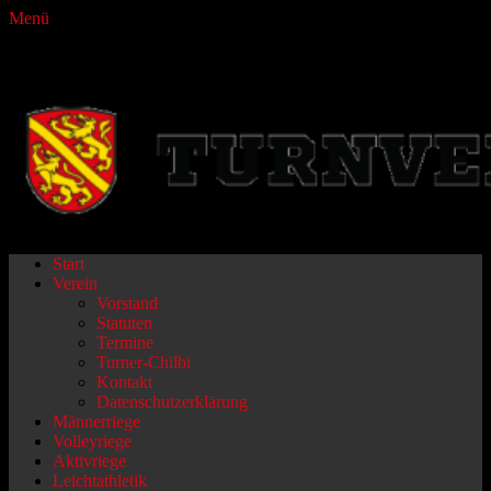
Menü
Turnverein Fraubrunnen
Primäres
Zum
Start
Inhalt
Verein
Menü
springen
Vorstand
Statuten
Termine
Turner-Chilbi
Kontakt
Datenschutzerklärung
Männerriege
Volleyriege
Aktivriege
Leichtathletik