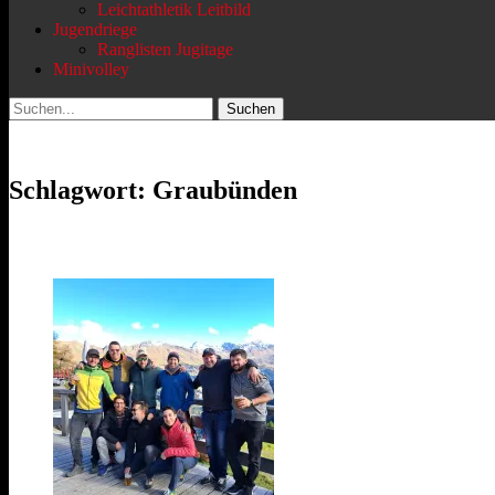
Leichtathletik Leitbild
Jugendriege
Ranglisten Jugitage
Minivolley
Suchen
Suchen
nach:
Schlagwort:
Graubünden