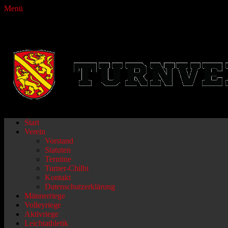
Menü
Turnverein Fraubrunnen
Primäres
Zum
Start
Inhalt
Verein
Menü
springen
Vorstand
Statuten
Termine
Turner-Chilbi
Kontakt
Datenschutzerklärung
Männerriege
Volleyriege
Aktivriege
Leichtathletik