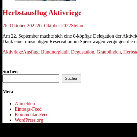
Herbstausflug Aktivriege
Veröffentlicht
Autor
26. Oktober 2022
26. Oktober 2022
Stefan
am
Am 22. September machte sich eine 8-köpfige Delegation der Aktivrie
Dank einer umsichtigen Reservation im Speisewagen vergingen die
Kategorien
Schlagworte
Aktivriege
Ausflug
,
Bündnerplättli
,
Degustation
,
Graubünden
,
Herbst
Suchen
Suchen
Meta
Anmelden
Eintrags-Feed
Kommentar-Feed
WordPress.org