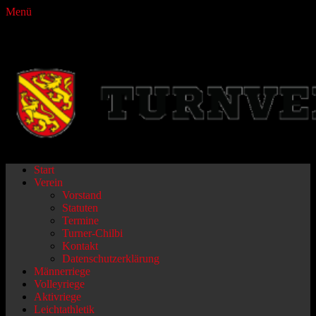
Menü
Turnverein Fraubrunnen
Primäres
Zum
Start
Inhalt
Verein
Menü
springen
Vorstand
Statuten
Termine
Turner-Chilbi
Kontakt
Datenschutzerklärung
Männerriege
Volleyriege
Aktivriege
Leichtathletik