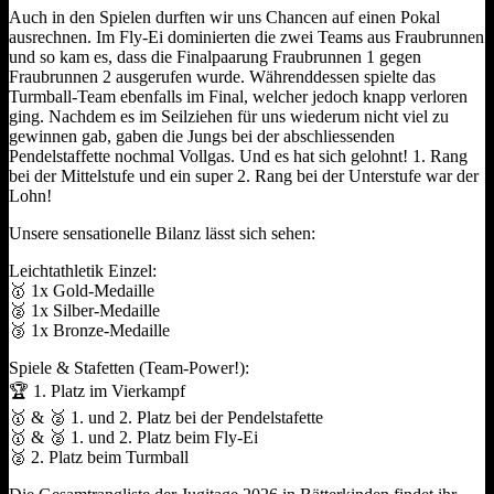
Auch in den Spielen durften wir uns Chancen auf einen Pokal
ausrechnen. Im Fly-Ei dominierten die zwei Teams aus Fraubrunnen
und so kam es, dass die Finalpaarung Fraubrunnen 1 gegen
Fraubrunnen 2 ausgerufen wurde. Währenddessen spielte das
Turmball-Team ebenfalls im Final, welcher jedoch knapp verloren
ging. Nachdem es im Seilziehen für uns wiederum nicht viel zu
gewinnen gab, gaben die Jungs bei der abschliessenden
Pendelstaffette nochmal Vollgas. Und es hat sich gelohnt! 1. Rang
bei der Mittelstufe und ein super 2. Rang bei der Unterstufe war der
Lohn!
Unsere sensationelle Bilanz lässt sich sehen:
Leichtathletik Einzel:
🥇 1x Gold-Medaille
🥈 1x Silber-Medaille
🥉 1x Bronze-Medaille
Spiele & Stafetten (Team-Power!):
🏆 1. Platz im Vierkampf
🥇 & 🥈 1. und 2. Platz bei der Pendelstafette
🥇 & 🥈 1. und 2. Platz beim Fly-Ei
🥈 2. Platz beim Turmball