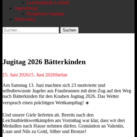
Leichtathletik Leitbild
Jugendriege
Ranglisten Jugitage
Minivolley
Suchen
Suchen
nach:
Jugitag 2026 Bätterkinden
Veröffentlicht
Autor
15. Juni 2026
15. Juni 2026
Stefan
am
Am Samstag 13. Juni machten sich 23 motivierte und
selbstbewusste Jugeler aus Fraubrunnen mit dem Zug auf den Weg
nach Bätterkinden für den Knaben Jugitag 2026. Das Wetter
versprach einen prächtigen Wettkampftag! ☀️
Und unsere Giele lieferten ab. Bereits nach den
Leichtathletikwettkämpfen am Vormittag war klar, dass wir drei
Medaillen nach Hause nehmen dürfen. Gratulation an Valentin,
Luan und Nils zu Gold, Silber und Bronze!