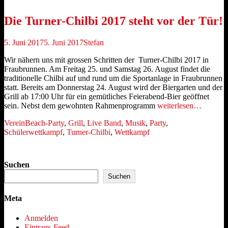
Die Turner-Chilbi 2017 steht vor der Tür!
Veröffentlicht
Autor
5. Juni 2017
5. Juni 2017
Stefan
am
Wir nähern uns mit grossen Schritten der Turner-Chilbi 2017 in
Fraubrunnen. Am Freitag 25. und Samstag 26. August findet die
traditionelle Chilbi auf und rund um die Sportanlage in Fraubrunnen
statt. Bereits am Donnerstag 24. August wird der Biergarten und der
Grill ab 17:00 Uhr für ein gemütliches Feierabend-Bier geöffnet
sein. Nebst dem gewohnten Rahmenprogramm
weiterlesen…
Kategorien
Schlagworte
Verein
Beach-Party
,
Grill
,
Live Band
,
Musik
,
Party
,
Schülerwettkampf
,
Turner-Chilbi
,
Wettkampf
Suchen
Suchen
Meta
Anmelden
Eintrags-Feed