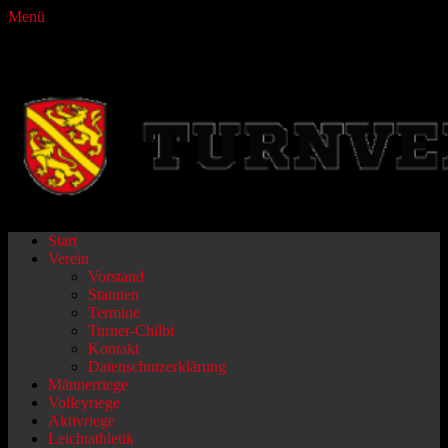
Menü
Turnverein Fraubrunnen
Primäres
Zum
Start
Inhalt
Verein
Menü
springen
Vorstand
Statuten
Termine
Turner-Chilbi
Kontakt
Datenschutzerklärung
Männerriege
Volleyriege
Aktivriege
Leichtathletik