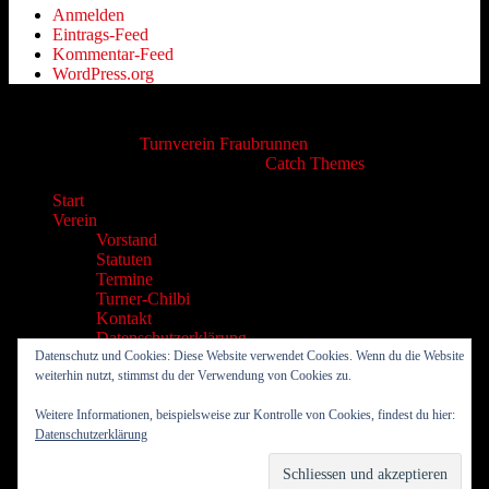
Anmelden
Eintrags-Feed
Kommentar-Feed
WordPress.org
Copyright © 2026
Turnverein Fraubrunnen
. Alle Rechte
vorbehalten. | Catch Responsive von
Catch Themes
Nach
Start
oben
Verein
scrollen
Vorstand
Statuten
Termine
Turner-Chilbi
Kontakt
Datenschutzerklärung
Männerriege
Datenschutz und Cookies: Diese Website verwendet Cookies. Wenn du die Website
Volleyriege
weiterhin nutzt, stimmst du der Verwendung von Cookies zu.
Aktivriege
Leichtathletik
Weitere Informationen, beispielsweise zur Kontrolle von Cookies, findest du hier:
Leichtathletik Leitbild
Datenschutzerklärung
Jugendriege
Ranglisten Jugitage