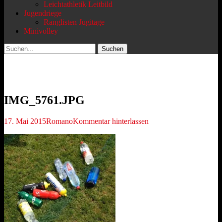
Leichtathletik Leitbild
Jugendriege
Ranglisten Jugitage
Minivolley
Suchen
Suchen
nach:
IMG_5761.JPG
Veröffentlicht
Autor
17. Mai 2015
Romano
Kommentar hinterlassen
am