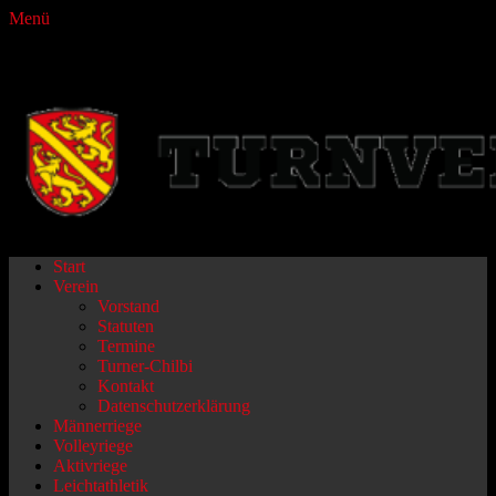
Menü
Turnverein Fraubrunnen
Primäres
Zum
Start
Inhalt
Verein
Menü
springen
Vorstand
Statuten
Termine
Turner-Chilbi
Kontakt
Datenschutzerklärung
Männerriege
Volleyriege
Aktivriege
Leichtathletik