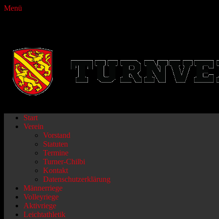
Menü
Turnverein Fraubrunnen
Primäres
Zum
Start
Inhalt
Verein
Menü
springen
Vorstand
Statuten
Termine
Turner-Chilbi
Kontakt
Datenschutzerklärung
Männerriege
Volleyriege
Aktivriege
Leichtathletik