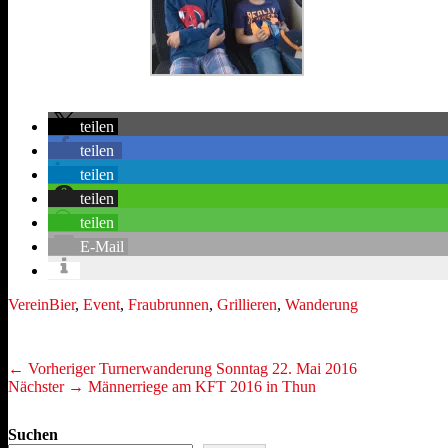
teilen
teilen
teilen
teilen
teilen
E-Mail
Kategorien
Schlagworte
Verein
Bier
,
Event
,
Fraubrunnen
,
Grillieren
,
Wanderung
Beitragsnavigation
Vorheriger
← Vorheriger
Turnerwanderung Sonntag 22. Mai 2016
Nächster
Beitrag:
Nächster →
Männerriege am KFT 2016 in Thun
Beitrag:
Suchen