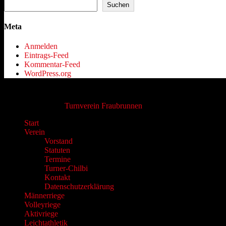
Suchen
Meta
Anmelden
Eintrags-Feed
Kommentar-Feed
WordPress.org
Copyright © 2026
Turnverein Fraubrunnen
. Alle Rechte vorbehalten
Nach
Start
oben
Verein
scrollen
Vorstand
Statuten
Termine
Turner-Chilbi
Kontakt
Datenschutzerklärung
Männerriege
Volleyriege
Aktivriege
Leichtathletik