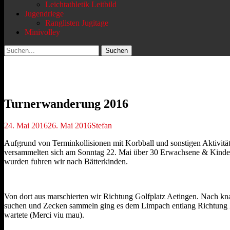
Leichtathletik Leitbild
Jugendriege
Ranglisten Jugitage
Minivolley
Suchen
Suchen
nach:
Turnerwanderung 2016
Veröffentlicht
Autor
24. Mai 2016
26. Mai 2016
Stefan
am
Aufgrund von Terminkollisionen mit Korbball und sonstigen Aktivit
versammelten sich am Sonntag 22. Mai über 30 Erwachsene & Kind
wurden fuhren wir nach Bätterkinden.
Von dort aus marschierten wir Richtung Golfplatz Aetingen. Nach knap
suchen und Zecken sammeln ging es dem Limpach entlang Richtung Bri
wartete (Merci viu mau).