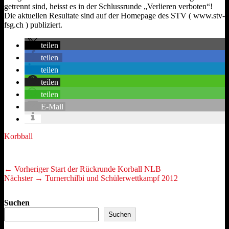
getrennt sind, heisst es in der Schlussrunde „Verlieren verboten“!
Die aktuellen Resultate sind auf der Homepage des STV ( www.stv-
fsg.ch ) publiziert.
teilen
teilen
teilen
teilen
teilen
E-Mail
Kategorien
Korbball
Beitragsnavigation
Vorheriger
← Vorheriger
Start der Rückrunde Korball NLB
Nächster
Beitrag:
Nächster →
Turnerchilbi und Schülerwettkampf 2012
Beitrag:
Suchen
Suchen