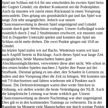
Spiel am Schluss mit 6:4 für uns entscheiden.
Im zweien Spiel heiss
der Gegner Grindel, ein direkter Konkurent um die Podestplätze.
Auch da mussten wir zuerst einen Rückstand in einen Vorsprung
umwandeln. Dies gelang uns grundsätzlich gut und das Spiel war
lange Zeit sehr ausgeglichen. Jedoch war unsere
Chancenauswertung in diesem Spiel ungenügend und Grindel
konnte durch gute Weitschüsse vorlegen. Unsere Aufholjagd wurde
zusätzlich durch 2 mal 2 Strafminuten erschwert, wir mussten zum
Teil in Doppelter Unterzahl spielen und konnten das Spiel am
Schluss nicht mehr drehen. Die zwei Punkte gingen mit 10:8 an
Grindel.
Im letzten Spiel trafen wir auf Bachs. Wiederum waren wir kurz
nach Anpfiff bereits in Rücklage. Auch dieses Spiel war lange Zeit
ausgeglichen, beide Mannschaften hatten gute
Abschlussmöglichkeiten, verwerteten diese aber nicht. Wie schon in
den ersten beiden Spielen machten 2 Spieler ihre Pause auf der
Strafbank. Diesmal gelang es uns aber, den Schaden in Grenzen zu
halten und den Vorsprung über die Zeit zu bringen. Wir konnten uns
mit 7:9 durchsetzen und fahren wiederum mit 4 Punkten nach
Hause. Die Defensivleistungen waren über weite Strecken in
Ordnung, wir stellen wieder die beste Verteidigung der NLB. Auch
die kämpferische Leistung war heute wirklich gut. Unsere
Chancenauswertung an diesem Nachmittag war aber ungenügend.
Dies gilt es in den kommenden Trainings zu verbessern. Da in der
Rangliste im Moment viele Mannschaften nur durch wenige Punkte