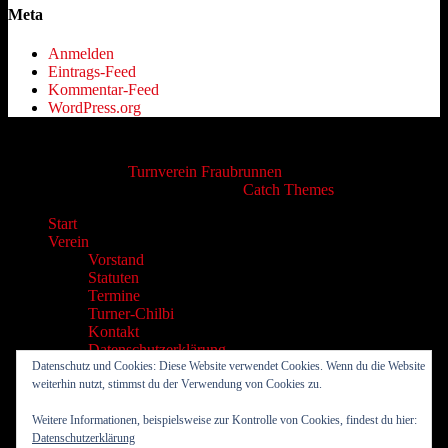
Meta
Anmelden
Eintrags-Feed
Kommentar-Feed
WordPress.org
Copyright © 2026
Turnverein Fraubrunnen
. Alle Rechte
vorbehalten. | Catch Responsive von
Catch Themes
Nach
Start
oben
Verein
scrollen
Vorstand
Statuten
Termine
Turner-Chilbi
Kontakt
Datenschutzerklärung
Datenschutz und Cookies: Diese Website verwendet Cookies. Wenn du die Website
Männerriege
weiterhin nutzt, stimmst du der Verwendung von Cookies zu.
Volleyriege
Aktivriege
Weitere Informationen, beispielsweise zur Kontrolle von Cookies, findest du hier:
Leichtathletik
Datenschutzerklärung
Leichtathletik Leitbild