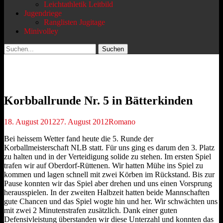
Leichtathletik Leitbild
Jugendriege
Ranglisten Jugitage
Minivolley
Suchen
Suchen
nach:
Korbballrunde Nr. 5 in Bätterkinden
Veröffentlicht
Autor
18. August 2012
27. August 2012
Romano
am
Bei heissem Wetter fand heute die 5. Runde der
Korballmeisterschaft NLB statt. Für uns ging es darum den 3. Platz
zu halten und in der Verteidigung solide zu stehen. Im ersten Spiel
trafen wir auf Oberdorf-Rüttenen. Wir hatten Mühe ins Spiel zu
kommen und lagen schnell mit zwei Körben im Rückstand. Bis zur
Pause konnten wir das Spiel aber drehen und uns einen Vorsprung
herausspielen. In der zweiten Halbzeit hatten beide Mannschaften
gute Chancen und das Spiel wogte hin und her. Wir schwächten uns
mit zwei 2 Minutenstrafen zusätzlich. Dank einer guten
Defensivleistung überstanden wir diese Unterzahl und konnten das